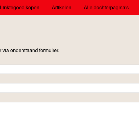
Linktegoed kopen
Artikelen
Alle dochterpagina's
via onderstaand formulier.