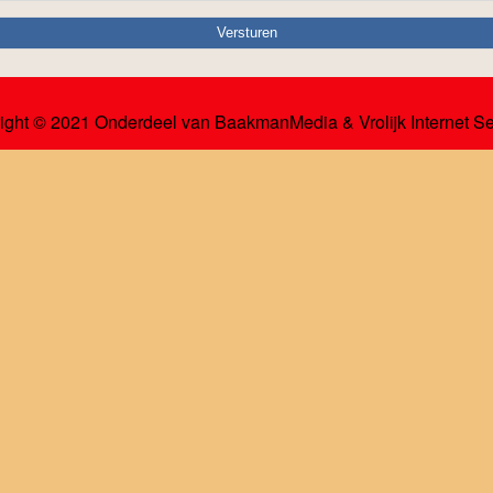
ight © 2021 Onderdeel van
BaakmanMedia
&
Vrolijk Internet S